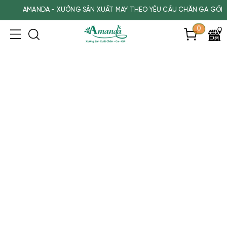
AMANDA - XƯỞNG SẢN XUẤT MAY THEO YÊU CẦU CHĂN GA GỐI CH
0