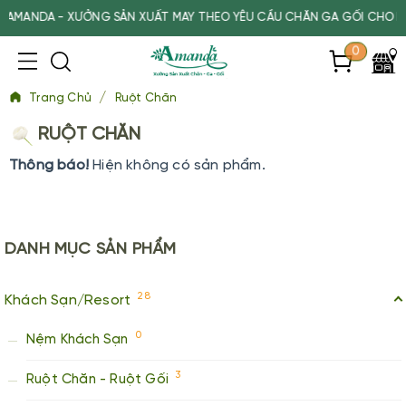
MANDA - XƯỞNG SẢN XUẤT MAY THEO YÊU CẦU CHĂN GA GỐI CHO KHÁ
0
/
Trang Chủ
Ruột Chăn
RUỘT CHĂN
Thông báo!
Hiện không có sản phẩm.
DANH MỤC
SẢN PHẨM
28
Khách Sạn/Resort
0
Nệm Khách Sạn
3
Ruột Chăn - Ruột Gối