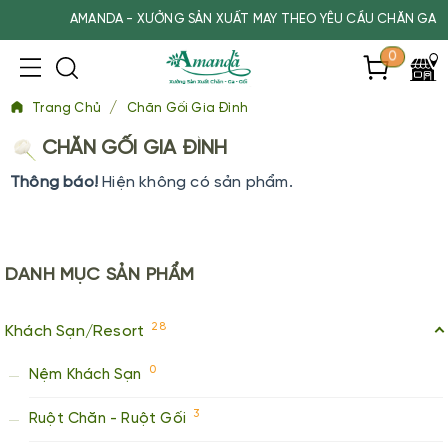
AMANDA - XƯỞNG SẢN XUẤT MAY THEO YÊU CẦU CHĂN GA GỐI
0
/
Trang Chủ
Chăn Gối Gia Đình
CHĂN GỐI GIA ĐÌNH
Thông báo!
Hiện không có sản phẩm.
DANH MỤC
SẢN PHẨM
28
Khách Sạn/Resort
0
Nệm Khách Sạn
3
Ruột Chăn - Ruột Gối