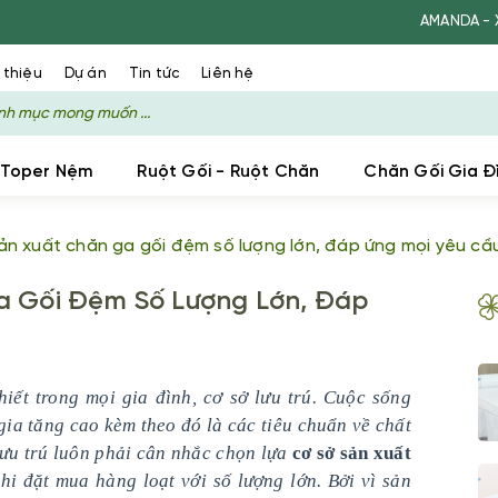
AMANDA - XƯỞNG SẢN XU
 thiệu
Dự án
Tin tức
Liên hệ
 Toper Nệm
Ruột Gối - Ruột Chăn
Chăn Gối Gia Đ
ản xuất chăn ga gối đệm số lượng lớn, đáp ứng mọi yêu cầ
a Gối Đệm Số Lượng Lớn, Đáp
iết trong mọi gia đình, cơ sở lưu trú. Cuộc sống
ia tăng cao kèm theo đó là các tiêu chuẩn về chất
lưu trú luôn phải cân nhắc chọn lựa
cơ sở sản xuất
hi đặt mua hàng loạt với số lượng lớn. Bởi vì sản