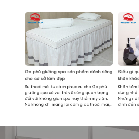
Ga phủ giường spa sản phẩm dành riêng
Điều gì q
cho cơ sở làm đẹp
khăn khá
Sự thoái mái từ cách phục vụ cho Ga phủ
Khăn tắm 
giường spa có vai trò vô cùng quan trọng
dụng nhỏ 
đối với không gian spa hay thẩm mỹ viện.
Nhưng nó 
Nó không chỉ mang lại cảm giác thoải mái,
định đến 
thư giãn mà còn có tính thẩm mỹ cao.
phần mang
dùng.