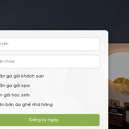
ăn ga gối khách sạn
ăn ga gối spa
n gối học sinh
ăn bàn áo ghế nhà hàng
Đăng ký ngay