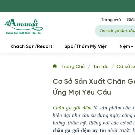
Trang chủ
Giới
Khách Sạn/Resort
Spa/Thẩm Mỹ Viện
Nệm -
Trang Chủ
/
Tin tức
/
Cơ sở s
Cơ Sở Sản Xuất Chăn G
Ứng Mọi Yêu Cầu
Chăn ga gối đệm
là sản phẩm cần th
hiện đại nhu cầu sử dụng ngày càng g
lượng, thẩm mỹ. Riêng với các cơ sở 
chăn ga gối đệm
uy tín
nhất trước k