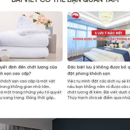
BÀI VIẾT CÓ THỂ BẠN QUAN TÂM
uyết định đến chất lượng của
Đặc biệt lưu ý không được bỏ q
ch sạn cao cấp?
đặt phòng khách sạn
khách sạn cao cấp là một vật
Việc tự mình đặt các dịch vụ sẽ 
trong không gian nhà tắm.
nếu bạn không nắm rõ được các 
là một trong những yếu tố quyết
chất lượng đi kèm. Bài viết dưới
sự sang trọng. Đồng thời góp
Thúy Hạnh chia sẽ điểm qua nhữn
 đến sự thoải mái cho người
đặc biệt không được bỏ qua khi
khách sạn mà bạn cần biết.