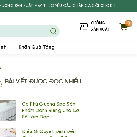
ẤT MAY THEO YÊU CẦU CHĂN GA GỐI CHO KHÁCH SẠN, SPA, TRƯỜNG H
XƯỞNG
0
SẢN XUẤT
ình
Khăn Quà Tặng
u
BÀI VIẾT ĐƯỢC ĐỌC NHIỀU
Ga Phủ Giường Spa Sản
Phẩm Dành Riêng Cho Cơ
Sở Làm Đẹp
Điều Gì Quyết Định Đến