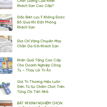
Chất Lượng Của Khăn
Khách Sạn Cao Cấp?
Đặc Biệt Lưu Ý Không Được
Bỏ Qua Khi Đặt Phòng
Khách Sạn
Địa Chỉ Vàng Chuyên May
Chăn Ga Gối Khách Sạn
Khăn Quà Tặng Cao Cấp
Cho Doanh Nghiệp Công
Ty – Thay Lời Tri Ân
Giá Trị Thương Hiệu Luôn
Đến Từ Sự Chăm Chút Trên
Từng Chi Tiết Nhỏ
BẬT MÍ KINH NGHIỆM CHỌN