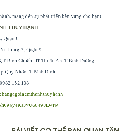
ành, mang đến sự phát triển bền vững cho bạn!
ANH THÚY HẠNH
, Quận 9
ước Long A, Quận 9
, P Bình Chuẩn. TP Thuận An. T Bình Dương
Tp Quy Nhơn, T Bình Định
 0982 152 138
/changagoinemthanhthuyhanh
X5h696y4Ks3vU68498LwIw