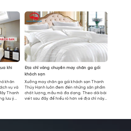
ua khi
Địa chỉ vàng chuyên may chăn ga gối
Khăn Qu
khách sạn
Nghiệp Cô
khó khăn
Xưởng may chăn ga gối khách sạn Thanh
Quà tặng
dịch vụ và
Thúy Hạnh luôn đem đến những sản phẩm
hiện tình
 đây Thanh
chất lượng, mẫu mã đa dạng. Theo dõi bài
họ yêu th
g lưu ý
viết sau đây để hiểu rõ hơn về địa chỉ này
gắn bó và
 đặt phòng
nhé.
người tặn
các sản 
dạng bên
khách hàn