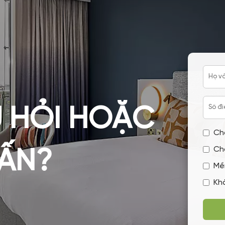
 HỎI HOẶC
Ch
Ch
VẤN?
Mề
Kh