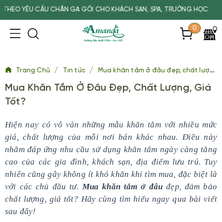
U CẦU CHĂN GA GỐI CHO KHÁCH SẠN, SPA, TRƯỜNG HỌC
0
/
/
Trang Chủ
Tin tức
Mua khăn tắm ở đâu đẹp, chất lượng, giá tốt?
Mua Khăn Tắm Ở Đâu Đẹp, Chất Lượng, Giá
Tốt?
Hiện nay có vô vàn những mẫu khăn tắm với nhiều mức
giá, chất lượng của mỗi nơi bán khác nhau. Điều này
nhằm đáp ứng nhu cầu sử dụng khăn tắm ngày càng tăng
cao của các gia đình, khách sạn, địa điểm lưu trú. Tuy
nhiên cũng gây không ít khó khăn khi tìm mua, đặc biệt là
với các chủ đầu tư.
Mua khăn tắm ở đâu
đẹp, đảm bảo
chất lượng, giá tốt? Hãy cùng tìm hiểu ngay qua bài viết
sau đây!