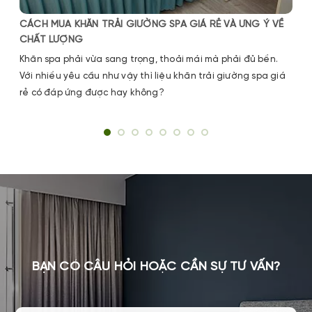
CÁCH MUA KHĂN TRẢI GIƯỜNG SPA GIÁ RẺ VÀ ƯNG Ý VỀ
CHẤT LƯỢNG
Khăn spa phải vừa sang trọng, thoải mái mà phải đủ bền.
Với nhiều yêu cầu như vậy thì liệu khăn trải giường spa giá
rẻ có đáp ứng được hay không?
BẠN CÓ CÂU HỎI HOẶC CẦN SỰ TƯ VẤN?