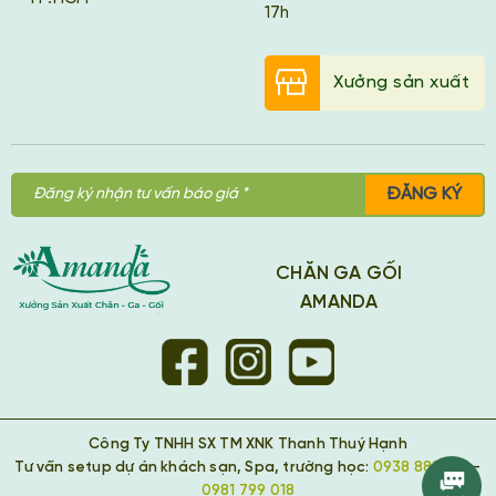
17h
Xưởng sản xuất
ĐĂNG KÝ
CHĂN GA GỐI
AMANDA
Công Ty TNHH SX TM XNK Thanh Thuý Hạnh
Tư vấn setup dự án khách sạn, Spa, trường học:
0938 889 418
-
0981 799 018