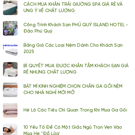
CÁCH MUA KHĂN TRẢI GIƯỜNG SPA GIÁ RẺ VÀ
ƯNG Ý VỀ CHẤT LƯỢNG
Công Trình Khách Sạn PHÚ QUÝ ISLAND HOTEL -
Đảo Phú Quý
Bảng Giá Các Loại Nệm Dành Cho Khách Sạn
2025
BÍ QUYẾT MUA ĐƯỢC KHĂN TẮM KHÁCH SẠN GIÁ
RẺ NHƯNG CHẤT LƯỢNG
BẬT MÍ KINH NGHIỆM CHỌN CHĂN GA GỐI NỆM
CHO NHÀ NGHỈ MỚI MỞ
Hé Lộ Các Tiêu Chí Quan Trọng Khi Mua Ga Gối
10 Yếu Tố Để Có Một Giấc Ngủ Trọn Vẹn Vào
Mùa Hè ''đổ Lửa'